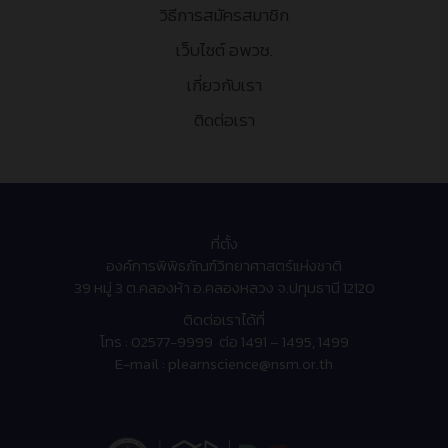
วิธีการสมัครสมาชิก
เว็บไซต์ อพวช.
เกี่ยวกับเรา
ติดต่อเรา
ที่ตั้ง
องค์การพิพิธภัณฑ์วิทยาศาสตร์แห่งชาติ
39 หมู่ 3 ต.คลองห้า อ.คลองหลวง จ.ปทุมธานี 12120
ติดต่อเราได้ที่
โทร :
02577-9999 ต่อ
1491 – 1495, 1499
E-mail :
plearnscience@nsm.or.th