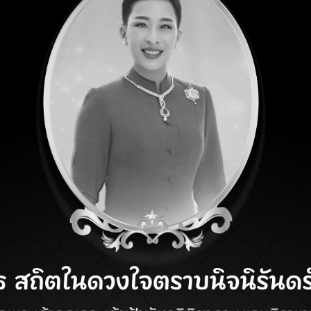
g District, Pathum Thani Province 12120
68A