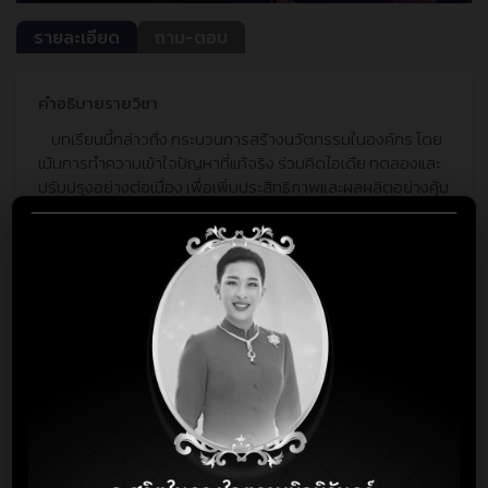
รายละเอียด
ถาม-ตอบ
คำอธิบายรายวิชา
บทเรียนนี้กล่าวถึง กระบวนการสร้างนวัตกรรมในองค์กร โดย
เน้นการทำความเข้าใจปัญหาที่แท้จริง ร่วมคิดไอเดีย ทดลองและ
ปรับปรุงอย่างต่อเนื่อง เพื่อเพิ่มประสิทธิภาพและผลผลิตอย่างคุ้ม
ค่า พร้อมทั้งเน้นบทบาทของ Innovator ในการขับเคลื่อนการ
เปลี่ยนแปลงอย่างสร้างสรรค์และมีประสิทธิผลในงานจริง
เนิ้อหาในคอร์ส
NSM Innovation
NSM Innovation
53 นาที
แบบทดสอบ