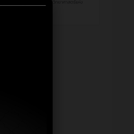
องค์การพิพิธภัณฑ์วิทยาศาสตร์แห่ง
ชาติ (อพวช.)