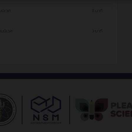
บนิเวศ
11 นาที
บบนิเวศ
3 นาที