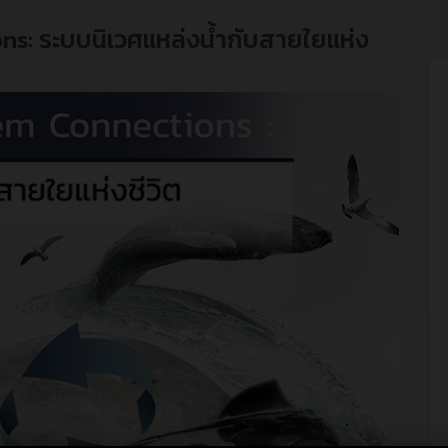
s: ระบบนิเวศแหล่งน้ำกับสายใยแห่ง